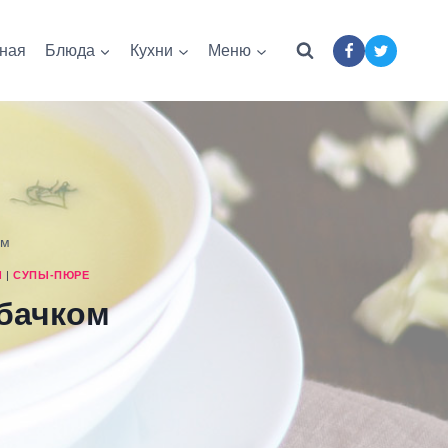
ная
Блюда
Кухни
Меню
ом
Ы
|
СУПЫ-ПЮРЕ
абачком