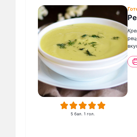
Гот
Ре
Кре
рец
вку
5
бал. 1 гол.