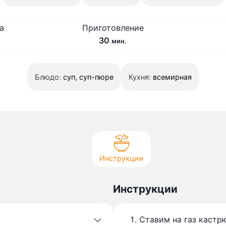
а
Приготовление
м
30
мин.
и
н
Блюдо:
суп, суп-пюре
у
Кухня:
всемирная
т
Инструкции
Инструкции
Ставим на газ кастр