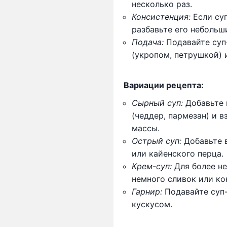
несколько раз.
Консистенция:
Если су
разбавьте его небольш
Подача:
Подавайте суп
(укропом, петрушкой) и
Вариации рецепта:
Сырный суп:
Добавьте 
(чеддер, пармезан) и 
массы.
Острый суп:
Добавьте в
или кайенского перца.
Крем-суп:
Для более не
немного сливок или ко
Гарнир:
Подавайте суп-
кускусом.