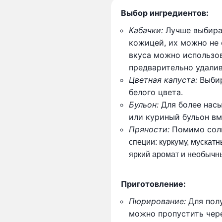
Выбор ингредиентов:
Кабачки:
Лучше выбира
кожицей, их можно не
вкуса можно использов
предварительно удалив
Цветная капуста:
Выбир
белого цвета.
Бульон:
Для более нас
или куриный бульон вм
Пряности:
Помимо соли
специи: куркуму, мускатн
яркий аромат и необычны
Приготовление:
Пюрирование:
Для пол
можно пропустить чер