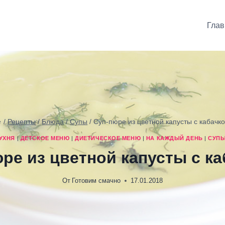
Глав
/
Рецепты
/
Блюда
/
Супы
/
Суп-пюре из цветной капусты с кабачк
УХНЯ
|
ДЕТСКОЕ МЕНЮ
|
ДИЕТИЧЕСКОЕ МЕНЮ
|
НА КАЖДЫЙ ДЕНЬ
|
СУП
ре из цветной капусты с к
От
Готовим смачно
17.01.2018