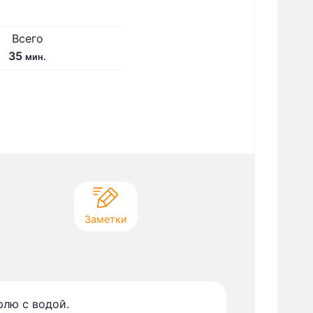
Всего
м
35
мин.
и
н
у
т
Заметки
юлю с водой.