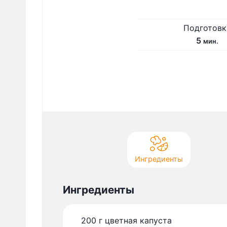
Подготовк
м
5
мин.
и
н
у
т
Ингредиенты
Ингредиенты
200
г
цветная капуста