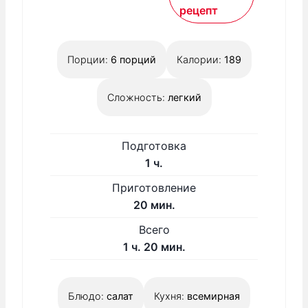
рецепт
Порции:
6
порций
Калории:
189
Сложность:
легкий
Подготовка
ч
1
ч.
а
Приготовление
с
м
20
мин.
и
Всего
н
ч
м
1
ч.
20
мин.
у
а
и
т
с
н
Блюдо:
салат
Кухня:
всемирная
у