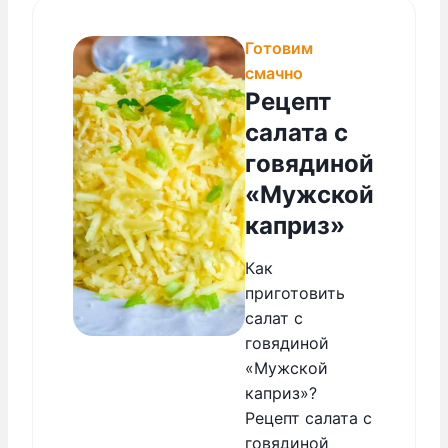
Готовим
смачно
Рецепт
салата с
говядиной
«Мужской
каприз»
Как
приготовить
салат с
говядиной
«Мужской
каприз»?
Рецепт салата с
говядиной