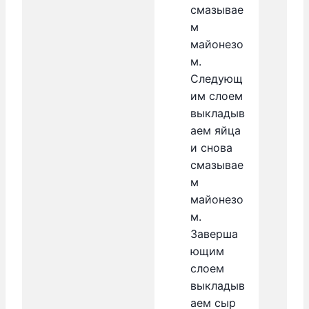
смазывае
м
майонезо
м.
Следующ
им слоем
выкладыв
аем яйца
и снова
смазывае
м
майонезо
м.
Заверша
ющим
слоем
выкладыв
аем сыр