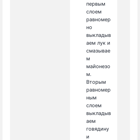
первым
слоем
равномер
но
выкладыв
аем лук и
смазывае
м
майонезо
м.
Вторым
равномер
ным
слоем
выкладыв
аем
говядину
и