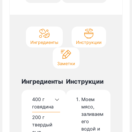
т
Ингредиенты
Инструкции
Заметки
Ингредиенты
Инструкции
400
г
Моем
говядина
мясо,
заливаем
200
г
его
твердый
водой и
сыр