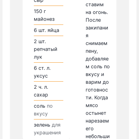
ставим
150
г
на огонь.
майонез
После
закипани
6
шт.
яйца
я
2
шт.
снимаем
репчатый
пену,
лук
добавляе
м соль по
6
ст. л.
вкусу и
уксус
варим до
2
ч. л.
готовнос
сахар
ти. Когда
мясо
соль
по
остынет
вкусу
нарезаем
зелень
для
его
украшения
небольши