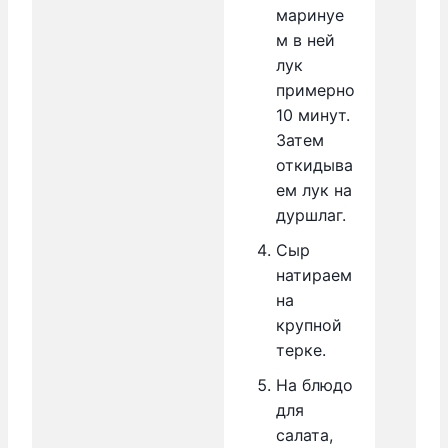
маринуе
м в ней
лук
примерно
10 минут.
Затем
откидыва
ем лук на
дуршлаг.
Сыр
натираем
на
крупной
терке.
На блюдо
для
салата,