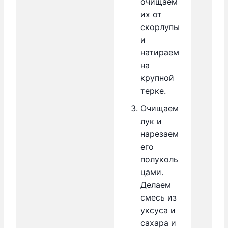
очищаем
их от
скорлупы
и
натираем
на
крупной
терке.
Очищаем
лук и
нарезаем
его
полуколь
цами.
Делаем
смесь из
уксуса и
сахара и