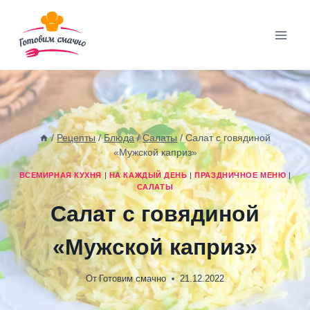
Перейти
к
содержимому
/
Рецепты
/
Блюда
/
Салаты
/
Салат с говядиной
«Мужской каприз»
ВСЕМИРНАЯ КУХНЯ
|
НА КАЖДЫЙ ДЕНЬ
|
ПРАЗДНИЧНОЕ МЕНЮ
|
САЛАТЫ
Салат с говядиной
«Мужской каприз»
От
Готовим смачно
21.12.2022