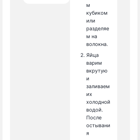
м
кубиком
или
разделяе
м на
волокна.
Яйца
варим
вкрутую
и
заливаем
их
холодной
водой.
После
остывани
я