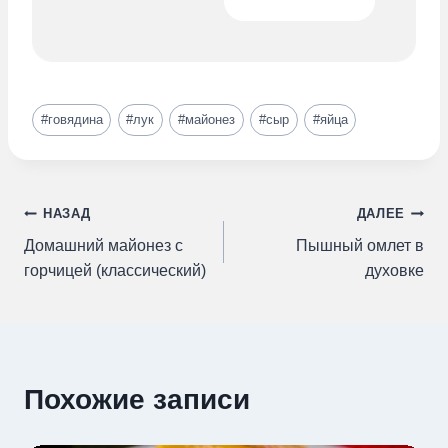
Метки
#
говядина
#
лук
#
майонез
#
сыр
#
яйца
записи:
Навигация
НАЗАД
ДАЛЕЕ
Домашний майонез с
Пышный омлет в
по
горчицей (классический)
духовке
записям
Похожие записи