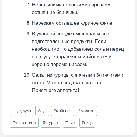
Небольшими полосками нарезаем
остывшие блинчики.
Нарезаем остывшее куриное филе.
В удобной посуде смешиваем все
подготовленные продукты. Если
необходимо, то добавляем соль и перец
по вкусу. Заправляем майонезом и
хорошо перемешиваем.
Салат из курицы с яичными блинчиками
готов. Можно подавать на стол.
Приятного аппетита!
Метки
#
кукуруза
#
лук
#
майонез
#
молоко
записи:
#
мясо птицы
#
огурцы
#
сыр
#
яйца