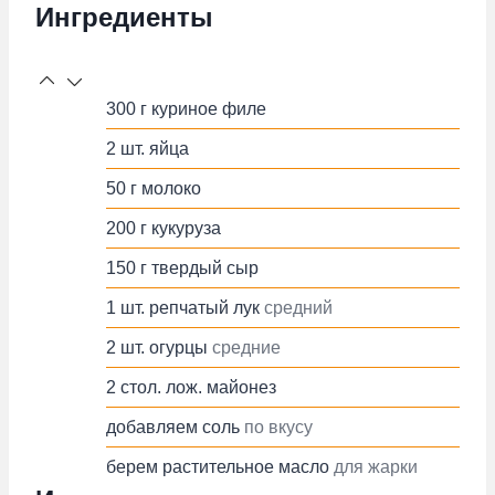
Ингредиенты
300
г
куриное филе
2
шт.
яйца
50
г
молоко
200
г
кукуруза
150
г
твердый сыр
1
шт.
репчатый лук
средний
2
шт.
огурцы
средние
2
стол. лож.
майонез
добавляем
соль
по вкусу
берем
растительное масло
для жарки