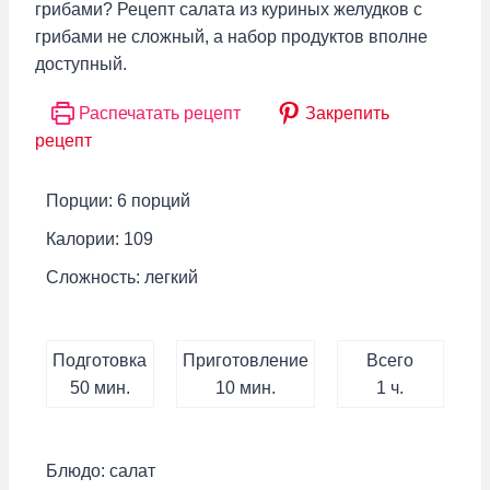
грибами? Рецепт салата из куриных желудков с
грибами не сложный, а набор продуктов вполне
доступный.
Распечатать рецепт
Закрепить
рецепт
Порции:
6
порций
Калории:
109
Сложность:
легкий
Подготовка
Приготовление
Всего
минут
минут
час
50
мин.
10
мин.
1
ч.
Блюдо:
салат