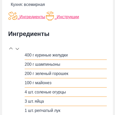
Кухня:
всемирная
Ингредиенты
Инструкции
Ингредиенты
400
г
куриные желудки
200
г
шампиньоны
200
г
зеленый горошек
100
г
майонез
4
шт.
соленые огурцы
3
шт.
яйца
1
шт.
репчатый лук