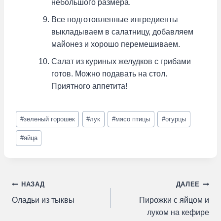
небольшого размера.
Все подготовленные ингредиенты
выкладываем в салатницу, добавляем
майонез и хорошо перемешиваем.
Салат из куриных желудков с грибами
готов. Можно подавать на стол.
Приятного аппетита!
Метки
#
зеленый горошек
#
лук
#
мясо птицы
#
огурцы
записи:
#
яйца
Навигация
НАЗАД
ДАЛЕЕ
Оладьи из тыквы
Пирожки с яйцом и
по
луком на кефире