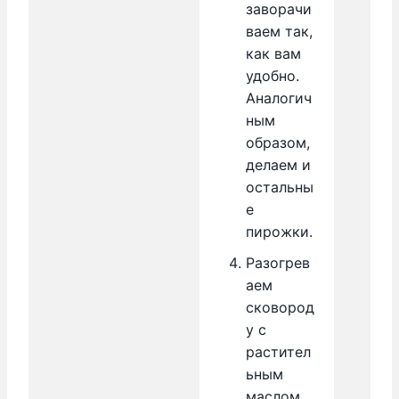
заворачи
ваем так,
как вам
удобно.
Аналогич
ным
образом,
делаем и
остальны
е
пирожки.
Разогрев
аем
сковород
у с
растител
ьным
маслом.