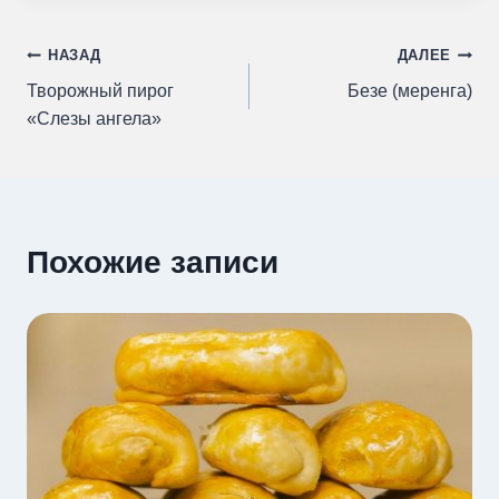
Навигация
НАЗАД
ДАЛЕЕ
Творожный пирог
Безе (меренга)
по
«Слезы ангела»
записям
Похожие записи