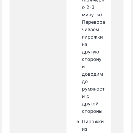
о 2-3
минуты).
Перевора
чиваем
пирожки
на
другую
сторону
и
доводим
до
румяност
и с
другой
стороны.
Пирожки
из