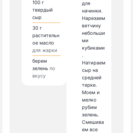
100
г
для
твердый
начинки.
сыр
Нарезаем
ветчину
30
г
небольши
растительн
ми
ое масло
кубиками
для жарки
.
берем
Натираем
зелень
по
сыр на
вкусу
средней
терке.
Моем и
мелко
рубим
зелень.
Смешива
ем все