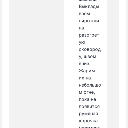
Выклады
ваем
пирожки
на
разогрет
ую
сковород
у, швом
вниз.
Жарим
их на
небольшо
м огне,
пока не
появится
румяная
корочка
(примерн