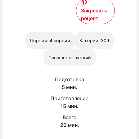
Закрепить
рецепт
Порции:
4
порции
Калории:
309
Сложность:
легкий
Подготовка
м
5
мин.
и
Приготовление
н
м
15
мин.
у
и
Всего
т
н
м
20
мин.
у
и
т