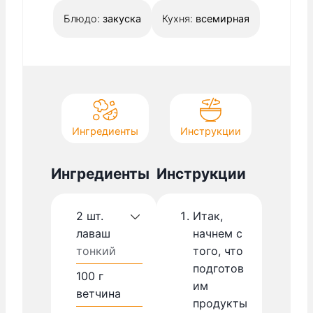
н
Блюдо:
закуска
Кухня:
всемирная
у
т
Ингредиенты
Инструкции
Ингредиенты
Инструкции
2
шт.
Итак,
лаваш
начнем с
тонкий
того, что
подготов
100
г
им
ветчина
продукты