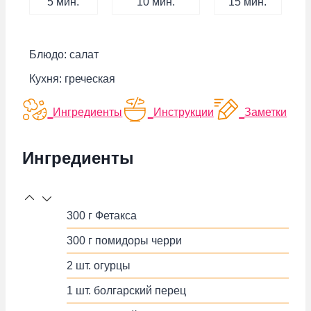
минут
минут
минут
5
мин.
10
мин.
15
мин.
Блюдо:
салат
Кухня:
греческая
Ингредиенты
Инструкции
Заметки
Ингредиенты
300
г
Фетакса
300
г
помидоры черри
2
шт.
огурцы
1
шт.
болгарский перец