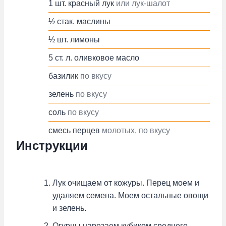
1
шт.
красный лук
или лук-шалот
½
стак.
маслины
½
шт.
лимоны
5
ст. л.
оливковое масло
базилик
по вкусу
зелень
по вкусу
соль
по вкусу
смесь перцев
молотых, по вкусу
Инструкции
Лук очищаем от кожуры. Перец моем и
удаляем семена. Моем остальные овощи
и зелень.
Огурцы нарезаем кубиком среднего