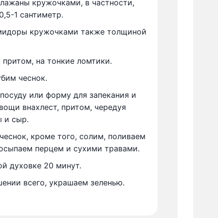
лажаны кружочками, в частности,
,5-1 сантиметр.
мидоры кружочками также толщиной
 притом, на тонкие ломтики.
убим чеснок.
осуду или форму для запекания и
вощи внахлест, притом, чередуя
 и сыр.
чеснок, кроме того, солим, поливаем
посыпаем перцем и сухими травами.
ой духовке 20 минут.
шении всего, украшаем зеленью.