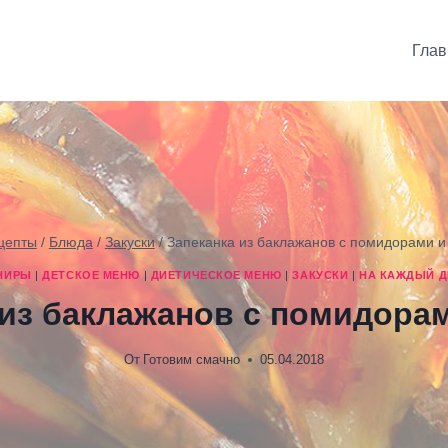
Глав
цепты
/
Блюда
/
Закуски
/
Запеканка из баклажанов с помидорами 
НИРЫ
|
ДЕТСКОЕ МЕНЮ
|
ДИЕТИЧЕСКОЕ МЕНЮ
|
ЗАКУСКИ
|
НА КАЖДЫЙ Д
 из баклажанов с помидора
От
Готовим смачно
05.04.2018