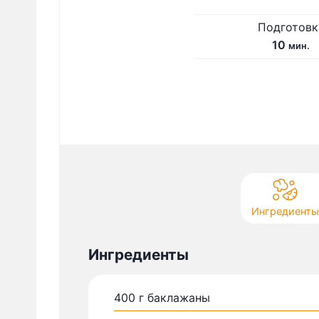
Подготовк
м
10
мин.
и
н
у
т
Ингредиенты
Ингредиенты
400
г
баклажаны