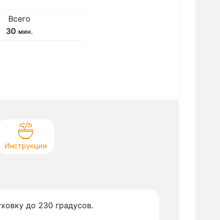
Всего
м
30
мин.
и
н
у
т
Инструкции
уховку до 230 градусов.