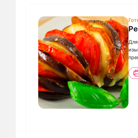
Гот
Ре
Для
изы
пре