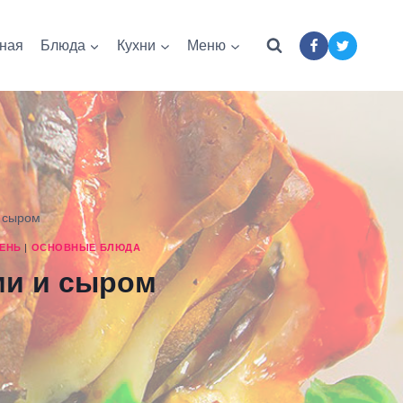
ная
Блюда
Кухни
Меню
и сыром
ЕНЬ
|
ОСНОВНЫЕ БЛЮДА
ми и сыром