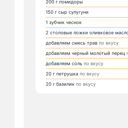
200
г
помидоры
150
г
сыр сулугуни
1
зубчик
чеснок
2
столовые ложки
оливковое масл
добавляем
смесь трав
по вкусу
добавляем
черный молотый перец
добавляем
соль
по вкусу
20
г
петрушка
по вкусу
20
г
базилик
по вкусу