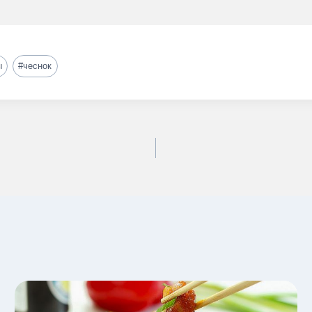
ы
#
чеснок