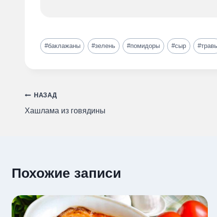
Метки
#
баклажаны
#
зелень
#
помидоры
#
сыр
#
трав
записи:
Навигация
НАЗАД
Хашлама из говядины
по
записям
Похожие записи