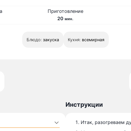
а
Приготовление
м
20
мин.
и
н
Блюдо:
закуска
у
Кухня:
всемирная
т
Инструкции
Итак, разогреваем д