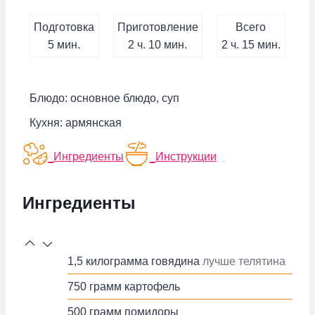
Подготовка
Приготовление
Всего
минут
час.
минут
час.
минут
5
мин.
2
ч.
10
мин.
2
ч.
15
мин.
Блюдо:
основное блюдо, суп
Кухня:
армянская
Ингредиенты
Инструкции
Ингредиенты
1,5
килограмма
говядина
лучше телятина
750
грамм
картофель
500
грамм
помидоры