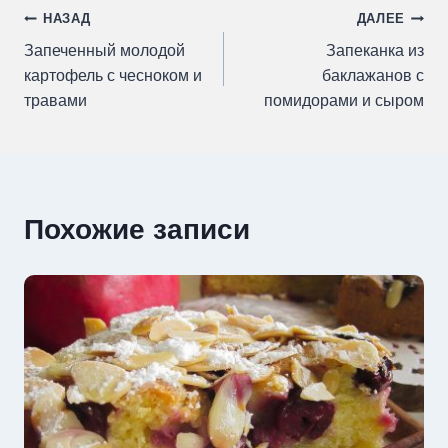
Навигация
НАЗАД
ДАЛЕЕ
Запеченный молодой
Запеканка из
по
картофель с чесноком и
баклажанов с
травами
помидорами и сыром
записям
Похожие записи