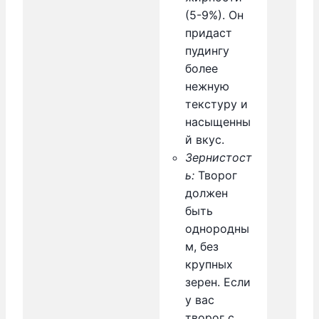
(5-9%). Он
придаст
пудингу
более
нежную
текстуру и
насыщенны
й вкус.
Зернистост
ь:
Творог
должен
быть
однородны
м, без
крупных
зерен. Если
у вас
творог с