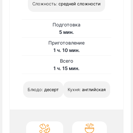
Сложность:
средней сложности
Подготовка
м
5
мин.
и
Приготовление
н
ч
м
1
ч.
10
мин.
у
а
и
Всего
т
с
н
ч
м
1
ч.
15
мин.
у
а
и
т
с
н
Блюдо:
десерт
Кухня:
английская
у
т