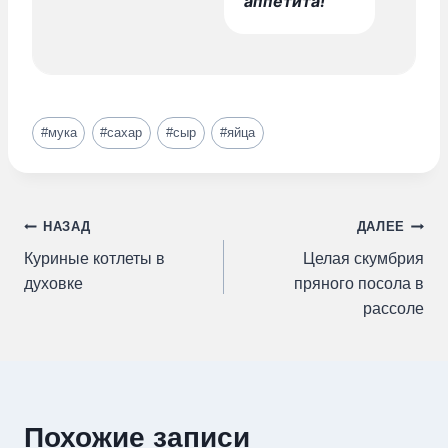
аппетита!
Метки
#
мука
#
сахар
#
сыр
#
яйца
записи:
Навигация
НАЗАД
ДАЛЕЕ
Куриные котлеты в
Целая скумбрия
по
духовке
пряного посола в
рассоле
записям
Похожие записи