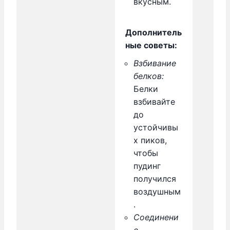
вкусным.
Дополнитель
ные советы:
Взбивание
белков:
Белки
взбивайте
до
устойчивы
х пиков,
чтобы
пудинг
получился
воздушным
.
Соединени
е