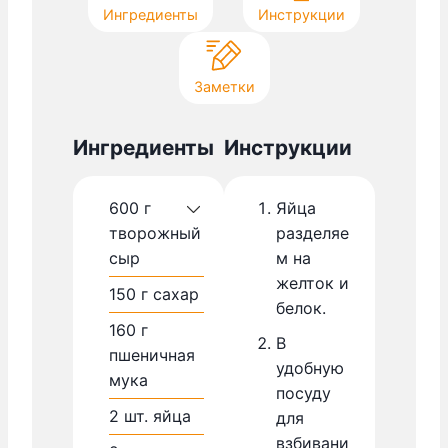
Ингредиенты
Инструкции
Заметки
Ингредиенты
Инструкции
600
г
Яйца
творожный
разделяе
сыр
м на
желток и
150
г
сахар
белок.
160
г
В
пшеничная
удобную
мука
посуду
2
шт.
яйца
для
взбивани