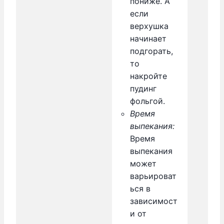
пониже. А
если
верхушка
начинает
подгорать,
то
накройте
пудинг
фольгой.
Время
выпекания:
Время
выпекания
может
варьироват
ься в
зависимост
и от