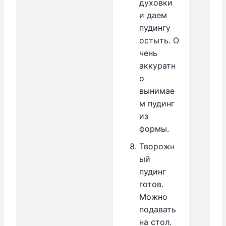
духовки
и даем
пудингу
остыть. О
чень
аккуратн
о
вынимае
м пудинг
из
формы.
Творожн
ый
пудинг
готов.
Можно
подавать
на стол.