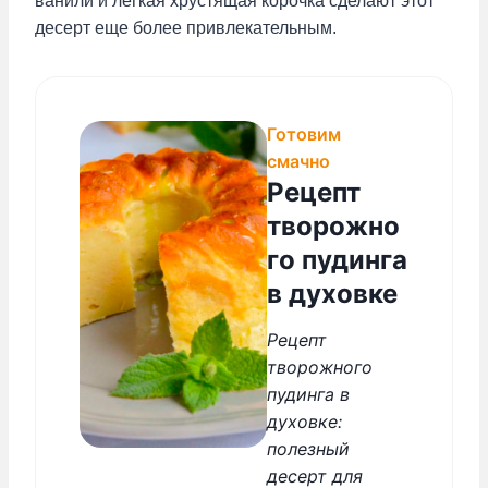
ванили и легкая хрустящая корочка сделают этот
десерт еще более привлекательным.
Готовим
смачно
Рецепт
творожно
го пудинга
в духовке
Рецепт
творожного
пудинга в
духовке:
полезный
десерт для