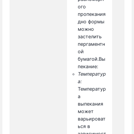
ого
пропекания
дно формы
можно
застелить
пергаментн
ой
бумагой.
Вы
пекание:
Температур
а:
Температур
а
выпекания
может
варьироват
ься в
зависимост