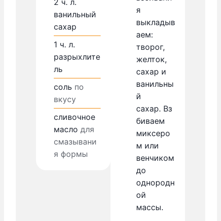
2
ч. л.
я
ванильный
выкладыв
сахар
аем:
1
ч. л.
творог,
разрыхлите
желток,
ль
сахар и
ванильны
соль
по
й
вкусу
сахар. Вз
сливочное
биваем
масло
для
миксеро
смазывани
м или
я формы
венчиком
до
однородн
ой
массы.