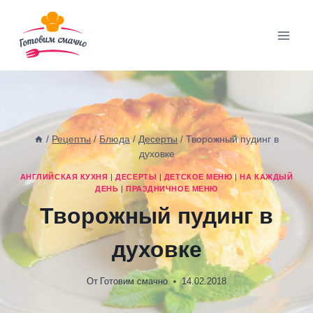
Перейти
к
содержимому
/
Рецепты
/
Блюда
/
Десерты
/
Творожный пудинг в
духовке
АНГЛИЙСКАЯ КУХНЯ
|
ДЕСЕРТЫ
|
ДЕТСКОЕ МЕНЮ
|
НА КАЖДЫЙ
ДЕНЬ
|
ПРАЗДНИЧНОЕ МЕНЮ
Творожный пудинг в
духовке
От
Готовим смачно
14.02.2018