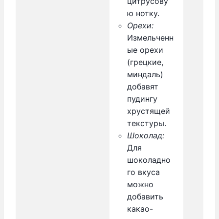
цитрусову
ю нотку.
Орехи:
Измельченн
ые орехи
(грецкие,
миндаль)
добавят
пудингу
хрустящей
текстуры.
Шоколад:
Для
шоколадно
го вкуса
можно
добавить
какао-