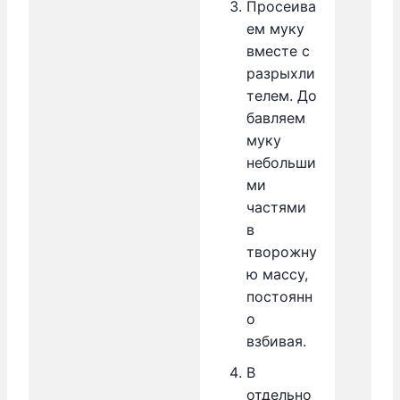
Просеива
ем муку
вместе с
разрыхли
телем. До
бавляем
муку
небольши
ми
частями
в
творожну
ю массу,
постоянн
о
взбивая.
В
отдельно