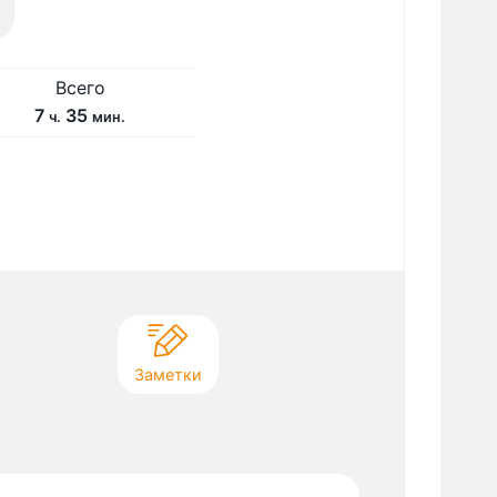
Всего
ч
м
7
35
ч.
мин.
а
и
с
н
.
у
т
Заметки