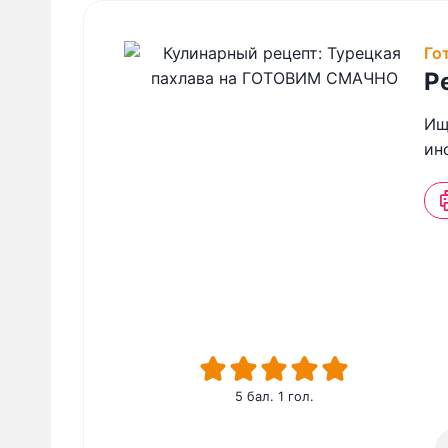
Го
Р
Ищ
ин
5
бал. 1 гол.