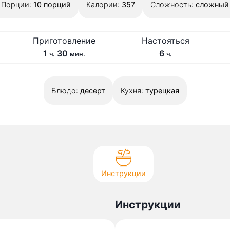
Порции:
10
порций
Калории:
357
Сложность:
сложный
Н
Приготовление
Настояться
ч
м
а
ч
1
30
6
ч.
мин.
ч.
а
и
с
а
с
н
т
с
Блюдо:
у
десерт
о
Кухня:
турецкая
.
т
я
т
ь
с
я
Инструкции
Инструкции