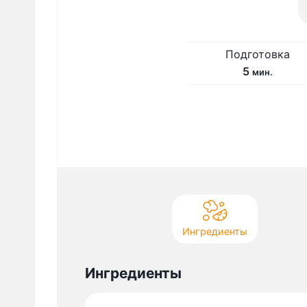
Подготовка
м
5
мин.
и
н
у
т
Ингредиенты
Ингредиенты