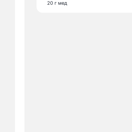
20
г
мед