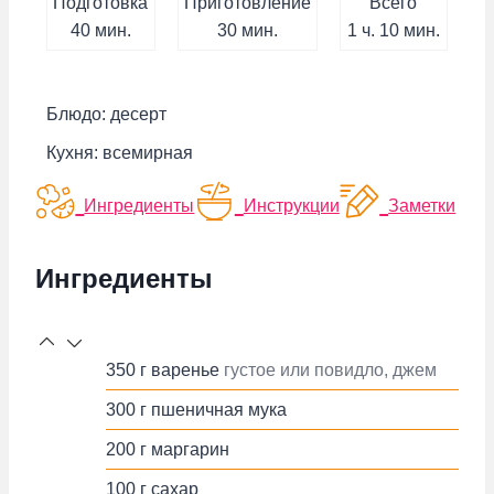
Подготовка
Приготовление
Всего
минут
минут
час
минут
40
мин.
30
мин.
1
ч.
10
мин.
Блюдо:
десерт
Кухня:
всемирная
Ингредиенты
Инструкции
Заметки
Ингредиенты
350
г
варенье
густое или повидло, джем
300
г
пшеничная мука
200
г
маргарин
100
г
сахар