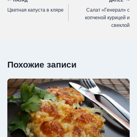
Навигация
НАЗАД
ДАЛЕЕ
Цветная капуста в кляре
Салат «Генерал» с
по
копченой курицей и
свеклой
записям
Похожие записи