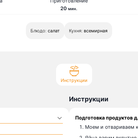
а
Приготовление
м
20
мин.
и
н
Блюдо:
салат
у
Кухня:
всемирная
т
Инструкции
Инструкции
Подготовка продуктов д
Моем и отвариваем к
Яйца варим вкрутую.