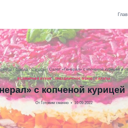
Глав
ецепты
/
Блюда
/
Салаты
/
Салат «Генерал» с копченой курицей и с
ВСЕМИРНАЯ КУХНЯ
|
ПРАЗДНИЧНОЕ МЕНЮ
|
САЛАТЫ
нерал» с копченой курицей
От
Готовим смачно
10.09.2022