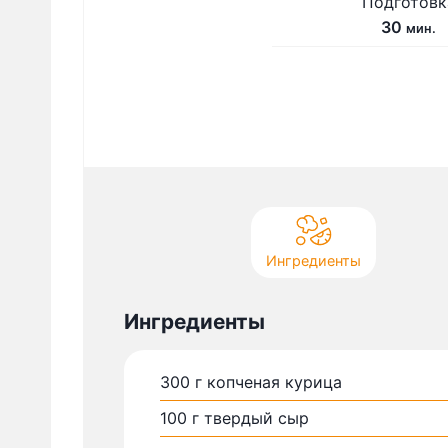
Подготовк
м
30
мин.
и
н
у
т
Ингредиенты
Ингредиенты
300
г
копченая курица
100
г
твердый сыр