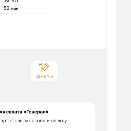
Всего
м
50
мин.
и
н
у
т
Заметки
ля салата «Генерал»
артофель, морковь и свеклу.