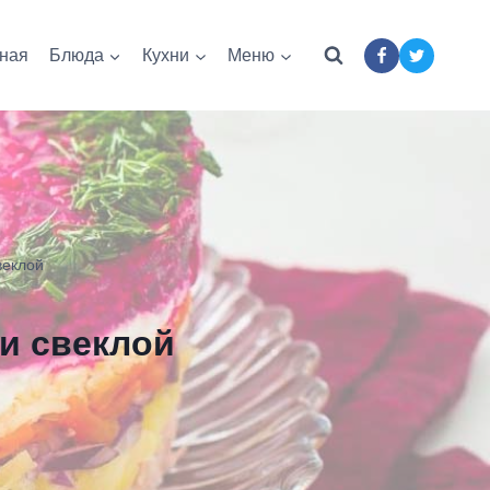
ная
Блюда
Кухни
Меню
веклой
 и свеклой