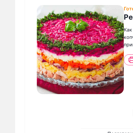
Гот
Ре
Как
коп
при