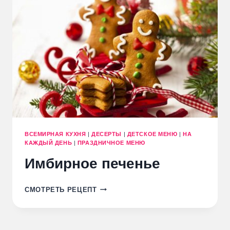
ВСЕМИРНАЯ КУХНЯ
|
ДЕСЕРТЫ
|
ДЕТСКОЕ МЕНЮ
|
НА
КАЖДЫЙ ДЕНЬ
|
ПРАЗДНИЧНОЕ МЕНЮ
Имбирное печенье
ИМБИРНОЕ
СМОТРЕТЬ РЕЦЕПТ
ПЕЧЕНЬЕ