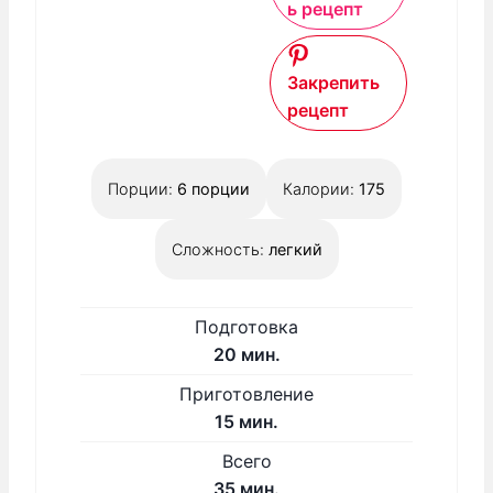
ь рецепт
Закрепить
рецепт
Порции:
6
порции
Калории:
175
Сложность:
легкий
Подготовка
м
20
мин.
и
Приготовление
н
м
15
мин.
у
и
Всего
т
н
м
35
мин.