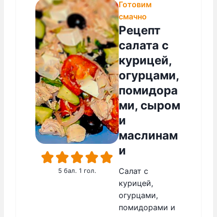
Готовим
смачно
Рецепт
салата с
курицей,
огурцами,
помидора
ми, сыром
и
маслинам
и
Салат с
5
бал. 1 гол.
курицей,
огурцами,
помидорами и