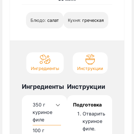
у
и
т
н
Блюдо:
салат
Кухня:
греческая
у
т
Ингредиенты
Инструкции
Ингредиенты
Инструкции
350
г
Подготовка
куриное
Отварить
филе
куриное
филе.
100
г