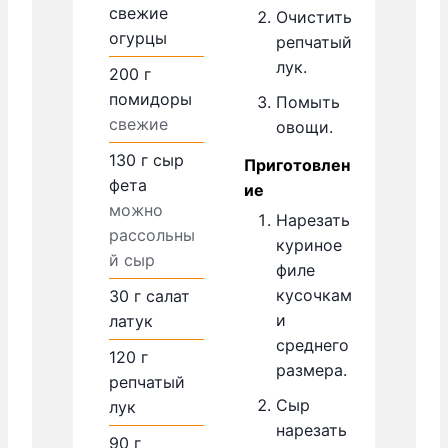
свежие
Очистить
огурцы
репчатый
лук.
200
г
помидоры
Помыть
свежие
овощи.
130
г
сыр
Приготовлен
фета
ие
можно
Нарезать
рассольны
куриное
й сыр
филе
кусочкам
30
г
салат
и
латук
среднего
120
г
размера.
репчатый
Сыр
лук
нарезать
90
г