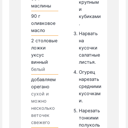
крупным
маслины
и
90
г
кубиками
оливковое
.
масло
Нарвать
на
2
столовые
кусочки
ложки
салатные
уксус
листья.
винный
белый
Огурец
нарезать
добавляем
средними
орегано
кусочкам
сухой и
и.
можно
несколько
Нарезать
веточек
тонкими
свежего
полуколь