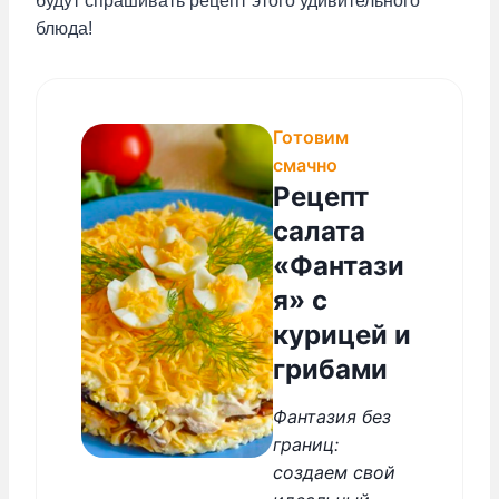
будут спрашивать рецепт этого удивительного
блюда!
Готовим
смачно
Рецепт
салата
«Фантази
я» с
курицей и
грибами
Фантазия без
границ:
создаем свой