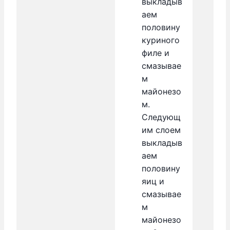
выкладыв
аем
половину
куриного
филе и
смазывае
м
майонезо
м.
Следующ
им слоем
выкладыв
аем
половину
яиц и
смазывае
м
майонезо