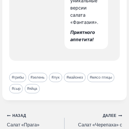
уникальные
версии
салата
«Фантазия».
Приятного
аппетита!
Метки
#
грибы
#
зелень
#
лук
#
майонез
#
мясо птицы
записи:
#
сыр
#
яйца
Навигация
НАЗАД
ДАЛЕЕ
Салат «Прага»
Салат «Черепаха» с