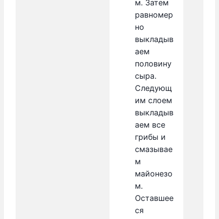
м. Затем
равномер
но
выкладыв
аем
половину
сыра.
Следующ
им слоем
выкладыв
аем все
грибы и
смазывае
м
майонезо
м.
Оставшее
ся