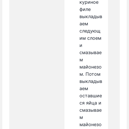
куриное
филе
выкладыв
аем
следующ
им слоем
и
смазывае
м
майонезо
м. Потом
выкладыв
аем
оставшие
ся яйца и
смазывае
м
майонезо