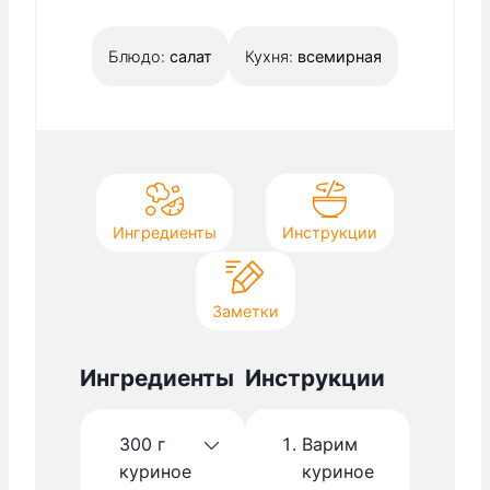
а
я
с
т
Блюдо:
салат
Кухня:
всемирная
.
ь
с
я
Ингредиенты
Инструкции
Заметки
Ингредиенты
Инструкции
300
г
Варим
куриное
куриное