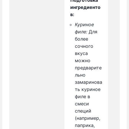
ингредиенто
в:
Куриное
филе:
Для
более
сочного
вкуса
можно
предварите
льно
замаринова
ть куриное
филе в
смеси
специй
(например,
паприка,