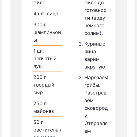
филе
филе до
готовнос
4
шт.
яйца
ти (воду
300
г
немного
шампиньон
солим).
ы
Куриные
1
шт.
яйца
репчатый
варим
лук
вкрутую.
200
г
Нарезаем
твердый
грибы.
сыр
Разогрев
аем
250
г
сковород
майонез
у.
50
г
Отправля
растительн
ем