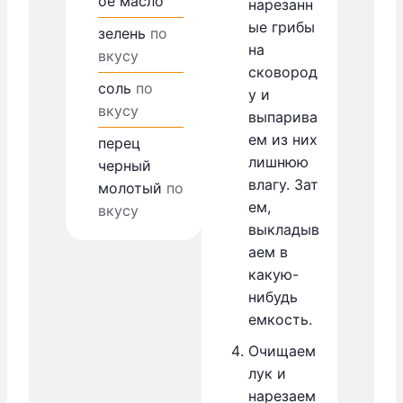
ое масло
нарезанн
ые грибы
зелень
по
на
вкусу
сковород
соль
по
у и
вкусу
выпарива
ем из них
перец
лишнюю
черный
влагу. Зат
молотый
по
ем,
вкусу
выкладыв
аем в
какую-
нибудь
емкость.
Очищаем
лук и
нарезаем