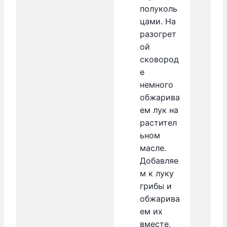
полуколь
цами. На
разогрет
ой
сковород
е
немного
обжарива
ем лук на
растител
ьном
масле.
Добавляе
м к луку
грибы и
обжарива
ем их
вместе,