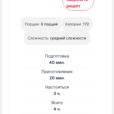
рецепт
Порции:
6
порций
Калории:
172
Сложность:
средней сложности
Подготовка
м
40
мин.
и
Приготовление
н
м
20
мин.
у
и
Н
Настояться
т
н
а
ч
3
ч.
у
с
а
Всего
т
т
с
ч
4
ч.
о
.