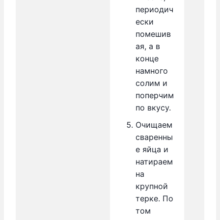
периодич
ески
помешив
ая, а в
конце
намного
солим и
поперчим
по вкусу.
Очищаем
сваренны
е яйца и
натираем
на
крупной
терке. По
том