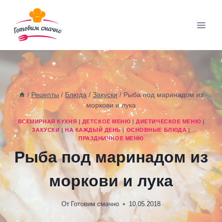
Перейти
к
содержимому
/
Рецепты
/
Блюда
/
Закуски
/
Рыба под маринадом из
моркови и лука
ВСЕМИРНАЯ КУХНЯ
|
ДЕТСКОЕ МЕНЮ
|
ДИЕТИЧЕСКОЕ МЕНЮ
|
ЗАКУСКИ
|
НА КАЖДЫЙ ДЕНЬ
|
ОСНОВНЫЕ БЛЮДА
|
ПРАЗДНИЧНОЕ МЕНЮ
Рыба под маринадом из
моркови и лука
От
Готовим смачно
10.05.2018