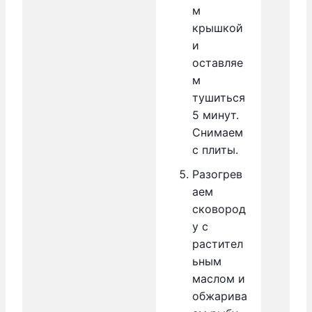
м
крышкой
и
оставляе
м
тушиться
5 минут.
Снимаем
с плиты.
Разогрев
аем
сковород
у с
растител
ьным
маслом и
обжарива