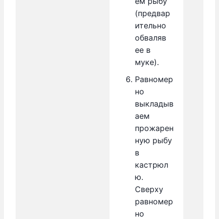
ем рыбу
(предвар
ительно
обваляв
ее в
муке).
Равномер
но
выкладыв
аем
прожарен
ную рыбу
в
кастрюл
ю.
Сверху
равномер
но