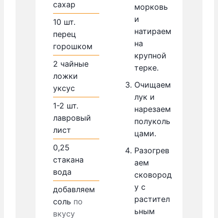
сахар
морковь
и
10
шт.
натираем
перец
на
горошком
крупной
2
чайные
терке.
ложки
Очищаем
уксус
лук и
1-2
шт.
нарезаем
лавровый
полуколь
лист
цами.
0,25
Разогрев
стакана
аем
вода
сковород
у с
добавляем
растител
соль
по
ьным
вкусу