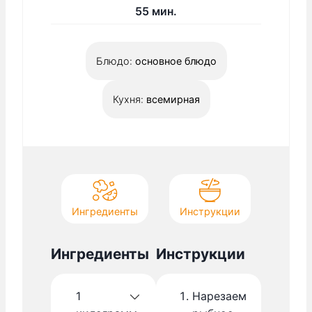
т
с
м
55
мин.
о
.
и
я
н
т
Блюдо:
основное блюдо
у
ь
т
с
Кухня:
всемирная
я
Ингредиенты
Инструкции
Ингредиенты
Инструкции
1
Нарезаем