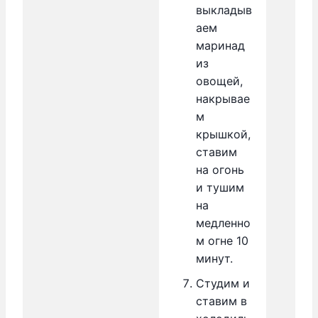
выкладыв
аем
маринад
из
овощей,
накрывае
м
крышкой,
ставим
на огонь
и тушим
на
медленно
м огне 10
минут.
Студим и
ставим в