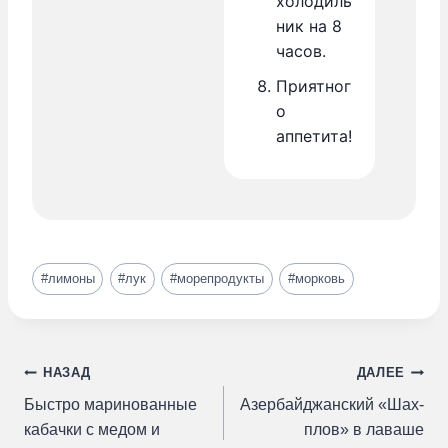
холодиль
ник на 8
часов.
Приятног
о
аппетита!
Метки
#
лимоны
#
лук
#
морепродукты
#
морковь
записи:
Навигация
НАЗАД
ДАЛЕЕ
Быстро маринованные
Азербайджанский «Шах-
по
кабачки с медом и
плов» в лаваше