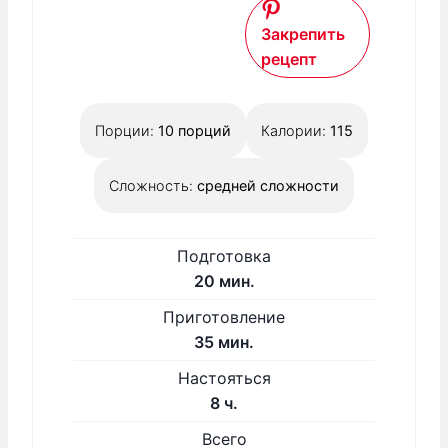
Закрепить
рецепт
Порции:
10
порций
Калории:
115
Сложность:
средней сложности
Подготовка
м
20
мин.
и
Приготовление
н
м
35
мин.
у
и
Н
Настояться
т
н
а
ч
8
ч.
у
с
а
Всего
т