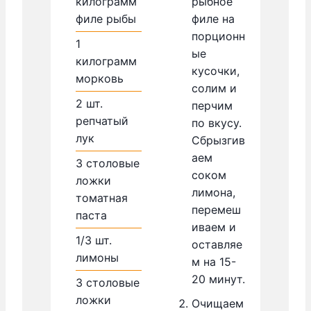
килограмм
рыбное
филе рыбы
филе на
порционн
1
ые
килограмм
кусочки,
морковь
солим и
2
шт.
перчим
репчатый
по вкусу.
лук
Сбрызгив
аем
3
столовые
соком
ложки
лимона,
томатная
перемеш
паста
иваем и
1/3
шт.
оставляе
лимоны
м на 15-
20 минут.
3
столовые
ложки
Очищаем