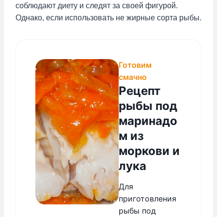
соблюдают диету и следят за своей фигурой.
Однако, если использовать не жирные сорта рыбы.
Готовим
смачно
Рецепт
рыбы под
маринадо
м из
моркови и
лука
Для
приготовления
рыбы под