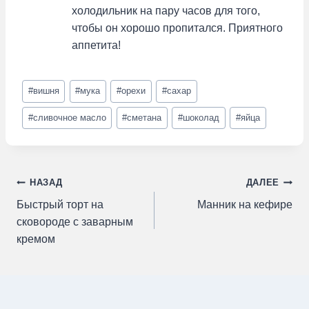
холодильник на пару часов для того,
чтобы он хорошо пропитался. Приятного
аппетита!
Метки
#
вишня
#
мука
#
орехи
#
сахар
записи:
#
сливочное масло
#
сметана
#
шоколад
#
яйца
Навигация
НАЗАД
ДАЛЕЕ
Быстрый торт на
Манник на кефире
по
сковороде с заварным
кремом
записям