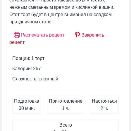
нежным сметанным кремом и кислинкой вишни.
Этот торт будет в центре внимания на сладком
праздничном столе.
Распечатать рецепт
Закрепить
рецепт
Порции:
1
торт
Калории:
267
Сложность:
сложный
Настояться
Подготовка
Приготовление
Настояться
минут
час
час.
30
мин.
1
ч.
2
ч.
Всего