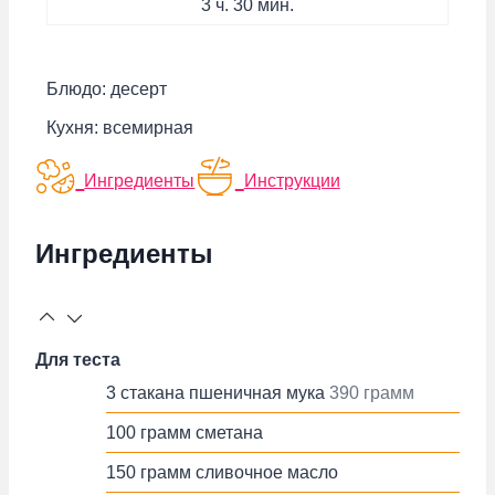
час.
минут
3
ч.
30
мин.
Блюдо:
десерт
Кухня:
всемирная
Ингредиенты
Инструкции
Ингредиенты
Для теста
3
стакана
пшеничная мука
390 грамм
100
грамм
сметана
150
грамм
сливочное масло