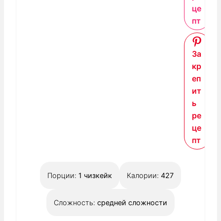
це
пт
За
кр
еп
ит
ь
ре
це
пт
Порции:
1
чизкейк
Калории:
427
Сложность:
средней сложности