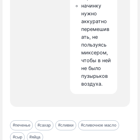
начинку
нужно
аккуратно
перемешив
ать, не
пользуясь
миксером,
чтобы в ней
не было
пузырьков
воздуха.
Метки
#
печенье
#
сахар
#
сливки
#
сливочное масло
записи:
#
сыр
#
яйца