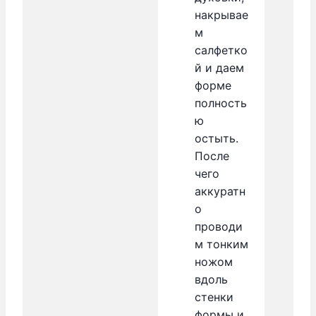
накрывае
м
салфетко
й и даем
форме
полность
ю
остыть.
После
чего
аккуратн
о
проводи
м тонким
ножом
вдоль
стенки
формы и