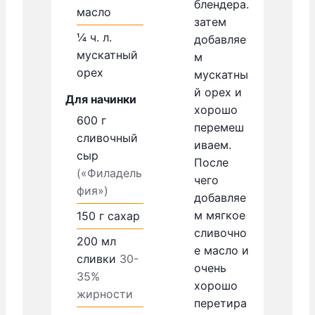
блендера.
масло
затем
¼
ч. л.
добавляе
мускатный
м
орех
мускатны
й орех и
Для начинки
хорошо
600
г
перемеш
сливочный
иваем.
сыр
После
(«Филадель
чего
фия»)
добавляе
м мягкое
150
г
сахар
сливочно
200
мл
е масло и
сливки
30-
очень
35%
хорошо
жирности
перетира