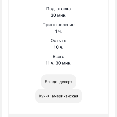
Подготовка
м
30
мин.
и
Приготовление
н
ч
1
ч.
у
а
Н
Остыть
т
с
а
ч
10
ч.
с
а
Всего
т
с
ч
м
11
ч.
30
мин.
о
.
а
и
я
с
н
т
Блюдо:
десерт
.
у
ь
т
с
Кухня:
американская
я