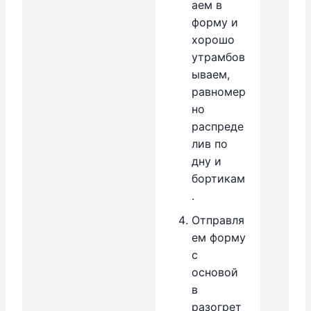
аем в
форму и
хорошо
утрамбов
ываем,
равномер
но
распреде
лив по
дну и
бортикам
.
Отправля
ем форму
с
основой
в
разогрет