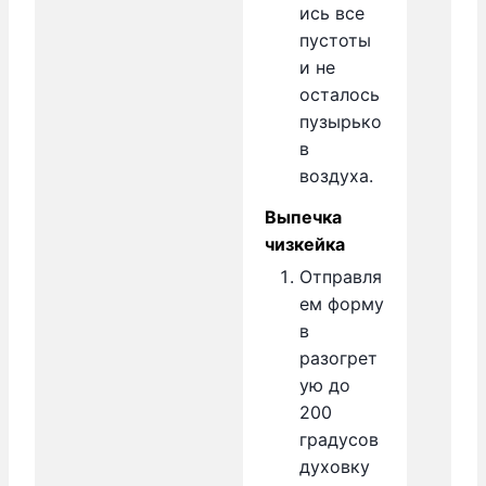
ись все
пустоты
и не
осталось
пузырько
в
воздуха.
Выпечка
чизкейка
Отправля
ем форму
в
разогрет
ую до
200
градусов
духовку