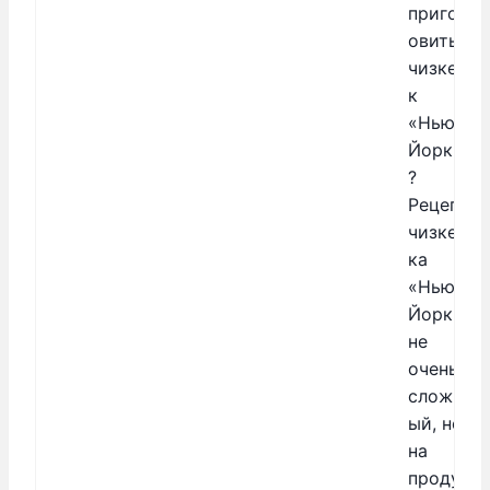
пригот
овить
чизкей
к
«Нью-
Йорк»
?
Рецепт
чизкей
ка
«Нью-
Йорк»
не
очень
сложн
ый, но
на
продук