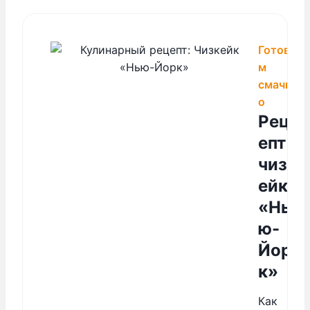
Готови
м
смачн
о
Рец
епт
чизк
ейка
«Нь
ю-
Йор
к»
Как