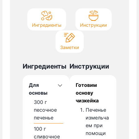
Ингредиенты
Инструкции
Заметки
Ингредиенты
Инструкции
Для
Готовим
основы
основу
чизкейка
300
г
песочное
Печенье
печенье
измельча
ем при
100
г
помощи
сливочное