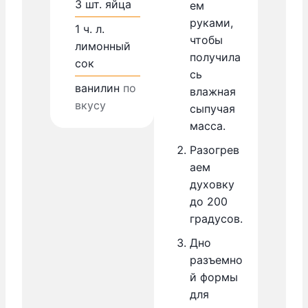
3
шт.
яйца
ем
руками,
1
ч. л.
чтобы
лимонный
получила
сок
сь
ванилин
по
влажная
вкусу
сыпучая
масса.
Разогрев
аем
духовку
до 200
градусов.
Дно
разъемно
й формы
для