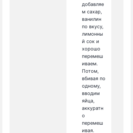
добавляе
м сахар,
ванилин
по вкусу,
лимонны
й сок и
хорошо
перемеш
иваем.
Потом,
вбивая по
одному,
вводим
яйца,
аккуратн
о
перемеш
ивая.