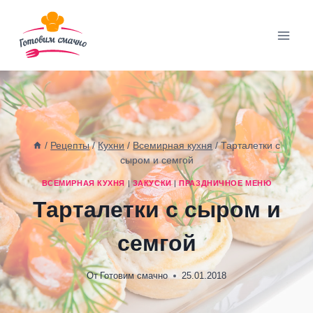
Перейти
к
содержимому
/
Рецепты
/
Кухни
/
Всемирная кухня
/
Тарталетки с
сыром и семгой
ВСЕМИРНАЯ КУХНЯ
|
ЗАКУСКИ
|
ПРАЗДНИЧНОЕ МЕНЮ
Тарталетки с сыром и
семгой
От
Готовим смачно
25.01.2018