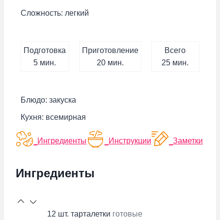
Сложность:
легкий
Подготовка
Приготовление
Всего
минут
минут
минут
5
мин.
20
мин.
25
мин.
Блюдо:
закуска
Кухня:
всемирная
Ингредиенты
Инструкции
Заметки
Ингредиенты
12
шт.
тарталетки
готовые