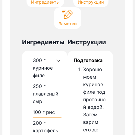
Ингредиенты
Инструкции
Заметки
Ингредиенты
Инструкции
300
г
Подготовка
куриное
Хорошо
филе
моем
куриное
250
г
филе под
плавленый
проточно
сыр
й водой.
100
г
рис
Затем
варим
200
г
его до
картофель