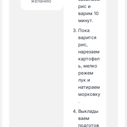
желанию
рис и
варим 10
минут.
Пока
варится
рис,
нарезаем
картофел
ь, мелко
режем
лук и
натираем
морковку
.
Выклады
ваем
подготов