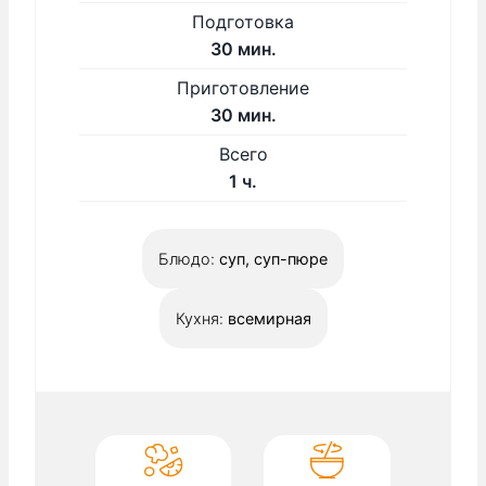
Подготовка
м
30
мин.
и
Приготовление
н
м
30
мин.
у
и
Всего
т
н
ч
1
ч.
у
а
т
с
Блюдо:
суп, суп-пюре
Кухня:
всемирная