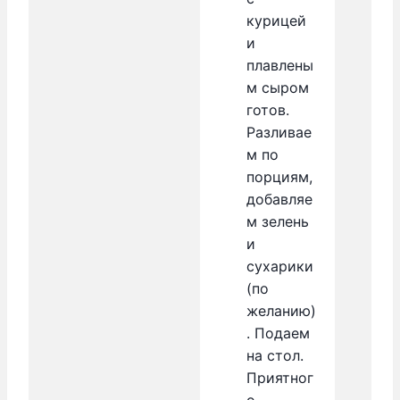
курицей
и
плавлены
м сыром
готов.
Разливае
м по
порциям,
добавляе
м зелень
и
сухарики
(по
желанию)
. Подаем
на стол.
Приятног
о