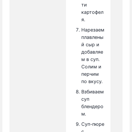
ти
картофел
я.
Нарезаем
плавлены
й сыр и
добавляе
м в суп.
Солим и
перчим
по вкусу.
Взбиваем
суп
блендеро
м.
Суп-пюре
с