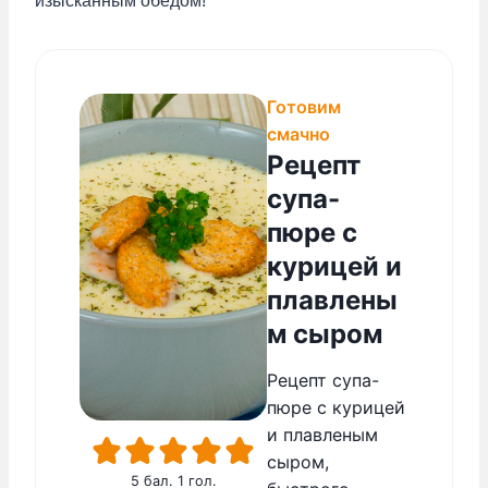
изысканным обедом!
Готовим
смачно
Рецепт
супа-
пюре с
курицей и
плавлены
м сыром
Рецепт супа-
пюре с курицей
и плавленым
сыром,
5
бал. 1 гол.