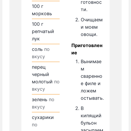
готовнос
100
г
ти.
морковь
Очищаем
100
г
и моем
репчатый
овощи.
лук
Приготовлен
соль
по
ие
вкусу
Вынимае
перец
м
черный
сваренно
молотый
по
е филе и
вкусу
ложем
остывать.
зелень
по
вкусу
В
кипящий
сухарики
бульон
по
засыпаем