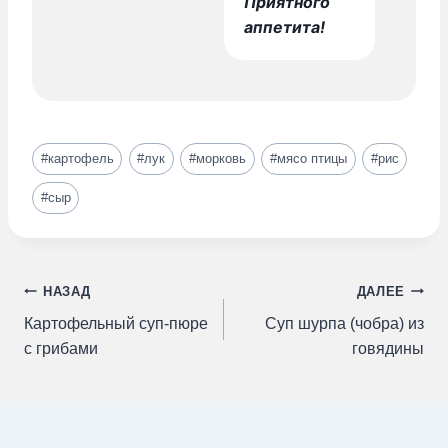
Приятного
аппетита!
Метки
#
картофель
#
лук
#
морковь
#
мясо птицы
#
рис
записи:
#
сыр
Навигация
НАЗАД
ДАЛЕЕ
Картофельный суп-пюре
Суп шурпа (чобра) из
по
с грибами
говядины
записям