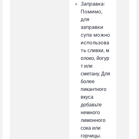
Заправка:
Помимо,
для
заправки
супа можно
использова
ть
сливки,
м
олоко,
йогур
т или
сметану. Для
более
пикантного
вкуса
добавьте
немного
лимонного
сока или
горчицы.