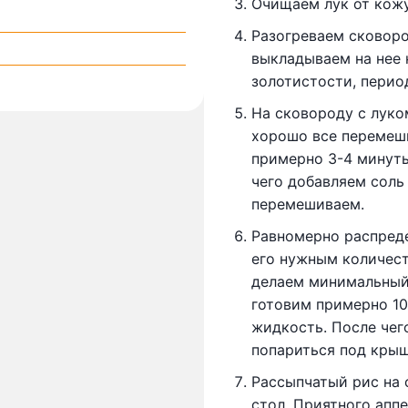
Очищаем лук от кожу
Разогреваем сковоро
выкладываем на нее 
золотистости, перио
На сковороду с лук
хорошо все перемеш
примерно 3-4 минут
чего добавляем соль
перемешиваем.
Равномерно распреде
его нужным количест
делаем минимальный
готовим примерно 10-
жидкость. После чег
попариться под крыш
Рассыпчатый рис на 
стол. Приятного аппе