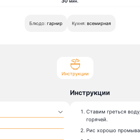
м
30
мин.
и
н
Блюдо:
гарнир
у
Кухня:
всемирная
т
Инструкции
Инструкции
Ставим греться воду
горячей.
Рис хорошо промывае