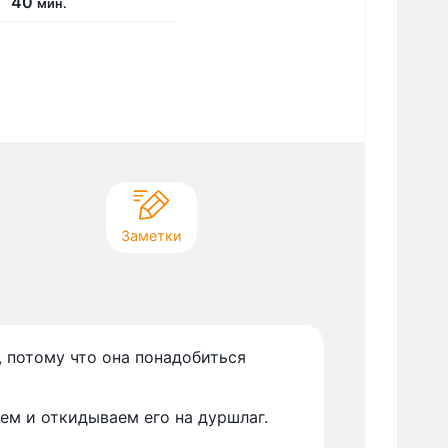
м
40
мин.
и
н
у
т
Заметки
, потому что она понадобиться
м и откидываем его на дуршлаг.