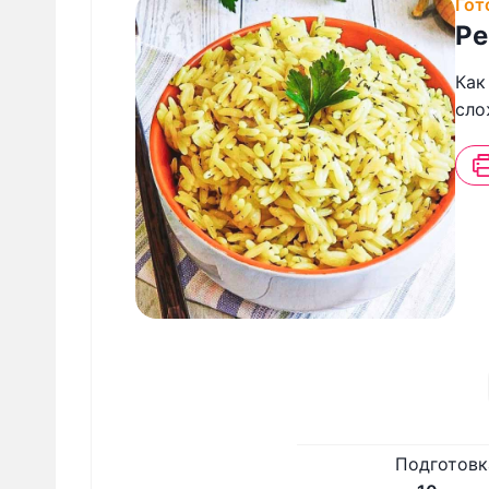
Гот
Ре
Как
сло
Подготовк