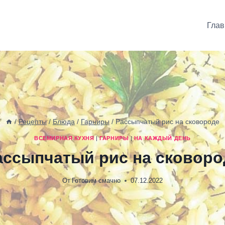
Глав
/
Рецепты
/
Блюда
/
Гарниры
/
Рассыпчатый рис на сковороде
ВСЕМИРНАЯ КУХНЯ
|
ГАРНИРЫ
|
НА КАЖДЫЙ ДЕНЬ
ассыпчатый рис на сковоро
От
Готовим смачно
07.12.2022