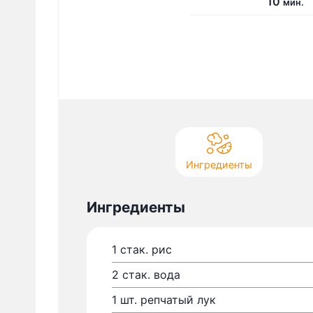
м
10
мин.
и
н
у
т
Ингредиенты
Ингредиенты
1
стак.
рис
2
стак.
вода
1
шт.
репчатый лук