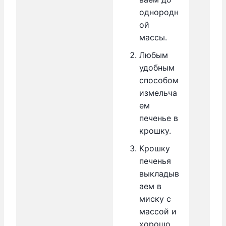
однородн
ой
массы.
Любым
удобным
способом
измельча
ем
печенье в
крошку.
Крошку
печенья
выкладыв
аем в
миску с
массой и
хорошо