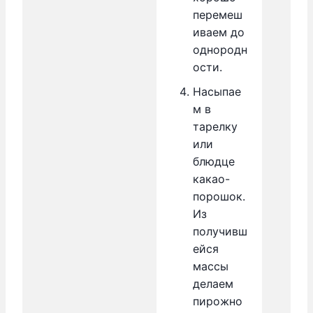
перемеш
иваем до
однородн
ости.
Насыпае
м в
тарелку
или
блюдце
какао-
порошок.
Из
получивш
ейся
массы
делаем
пирожно