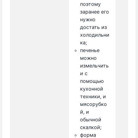
поэтому
заранее его
нужно
достать из
холодильни
ка;
печенье
можно
измельчить
и с
помощью
кухонной
техники, и
мясорубко
й, и
обычной
скалкой;
форма