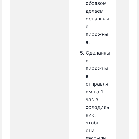
образом
делаем
остальны
е
пирожны
е.
Сделанны
е
пирожны
е
отправля
ем на 1
час в
холодиль
ник,
чтобы
они
застыли.