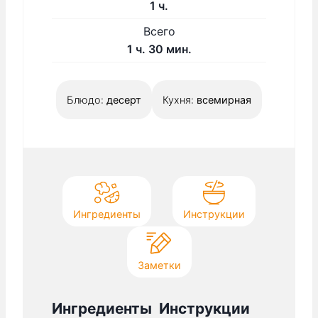
а
ч
1
ч.
у
с
а
Всего
т
т
с
ч
м
1
ч.
30
мин.
о
а
и
я
с
н
т
Блюдо:
десерт
Кухня:
всемирная
у
ь
т
с
я
Ингредиенты
Инструкции
Заметки
Ингредиенты
Инструкции