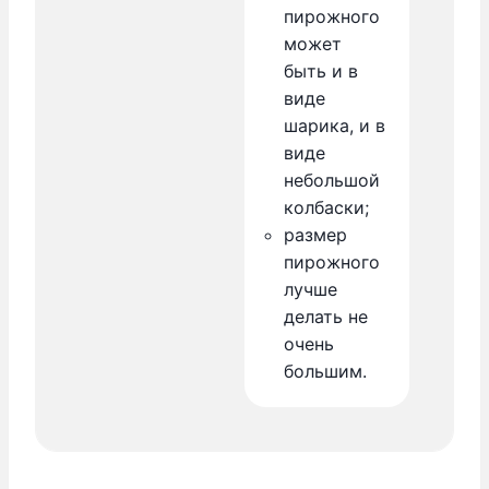
пирожного
может
быть и в
виде
шарика, и в
виде
небольшой
колбаски;
размер
пирожного
лучше
делать не
очень
большим.