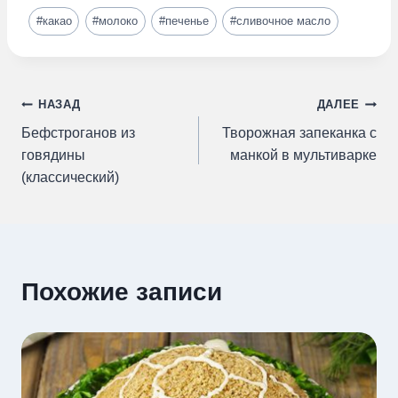
Метки
#
какао
#
молоко
#
печенье
#
сливочное масло
записи:
Навигация
НАЗАД
ДАЛЕЕ
Бефстроганов из
Творожная запеканка с
по
говядины
манкой в мультиварке
(классический)
записям
Похожие записи