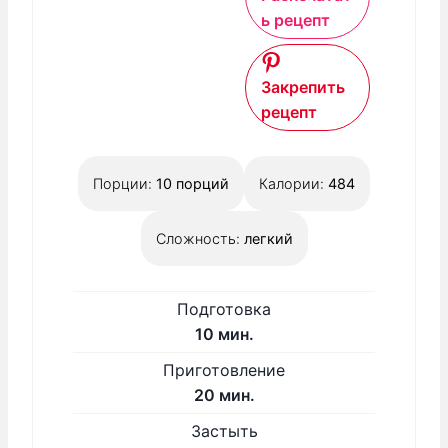
ь рецепт
Закрепить
рецепт
Порции:
10
порций
Калории:
484
Сложность:
легкий
Подготовка
м
10
мин.
и
Приготовление
н
м
20
мин.
у
и
Н
Застыть
т
н