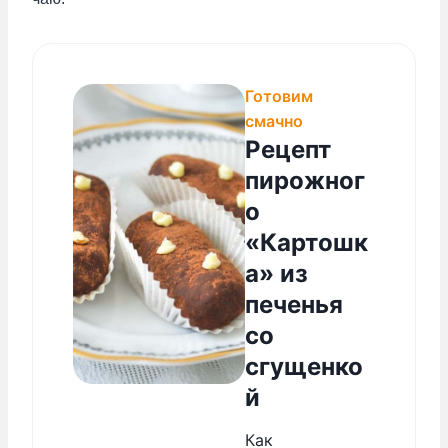
Готовим
смачно
Рецепт
пирожног
о
«Картошк
а» из
печенья
со
сгущенко
й
Как