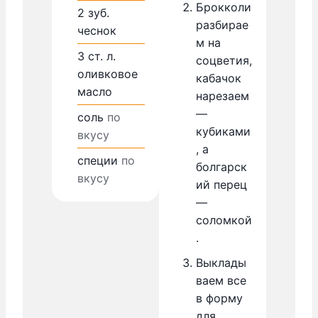
Брокколи
2
зуб.
разбирае
чеснок
м на
3
ст. л.
соцветия,
оливковое
кабачок
масло
нарезаем
—
соль
по
кубиками
вкусу
, а
специи
по
болгарск
вкусу
ий перец
—
соломкой
.
Выклады
ваем все
в форму
для