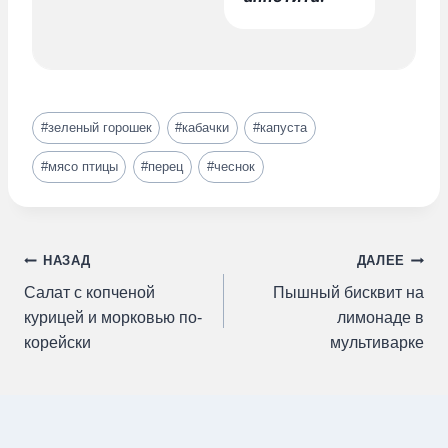
Метки
#
зеленый горошек
#
кабачки
#
капуста
записи:
#
мясо птицы
#
перец
#
чеснок
Навигация
НАЗАД
ДАЛЕЕ
Салат с копченой
Пышный бисквит на
по
курицей и морковью по-
лимонаде в
корейски
мультиварке
записям