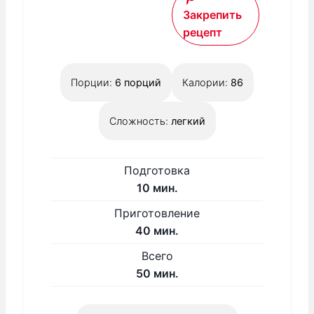
Закрепить
рецепт
Порции:
6
порций
Калории:
86
Сложность:
легкий
Подготовка
м
10
мин.
и
Приготовление
н
м
40
мин.
у
и
Всего
т
н
м
50
мин.
у
и
т
н