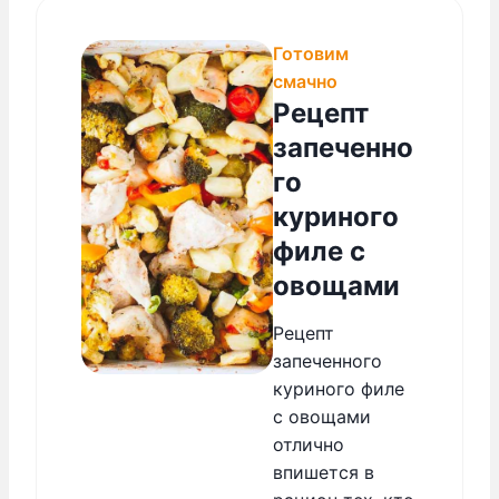
Готовим
смачно
Рецепт
запеченно
го
куриного
филе с
овощами
Рецепт
запеченного
куриного филе
с овощами
отлично
впишется в