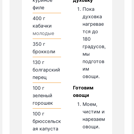
филе
Пока
духовка
400
г
нагревае
кабачки
тся до
молодые
180
350
г
градусов,
брокколи
мы
подготов
130
г
им
болгарский
овощи.
перец
Готовим
100
г
овощи
зеленый
горошек
Моем,
чистим и
100
г
нарезаем
брюссельск
овощи.
ая капуста