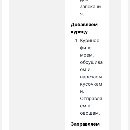
запекани
я.
Добавляем
курицу
Куриное
филе
моем,
обсушива
ем и
нарезаем
кусочкам
и.
Отправля
ем к
овощам.
Заправляем