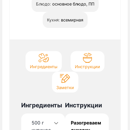
Блюдо:
основное блюдо, ПП
у
т
Кухня:
всемирная
Ингредиенты
Инструкции
Заметки
Ингредиенты
Инструкции
500
г
Разогреваем
куриное
духовку